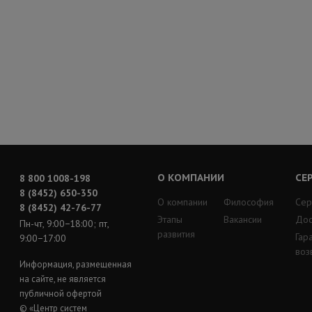
О КОМПАНИИ
СЕ
8 800 1008-198
8 (8452) 650-350
О компании
Философия
Сер
8 (8452) 42-76-77
Этапы
Вакансии
Дос
Пн-чт, 9:00−18:00; пт,
развития
Гар
9:00−17:00
воз
Информация, размещенная
на сайте, не является
публичной офертой
© «Центр систем