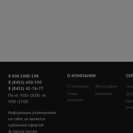
О КОМПАНИИ
СЕ
8 800 1008-198
8 (8452) 650-350
О компании
Философия
Сер
8 (8452) 42-76-77
Этапы
Вакансии
Дос
Пн-чт, 9:00−18:00; пт,
развития
Гар
9:00−17:00
воз
Информация, размещенная
на сайте, не является
публичной офертой
© «Центр систем