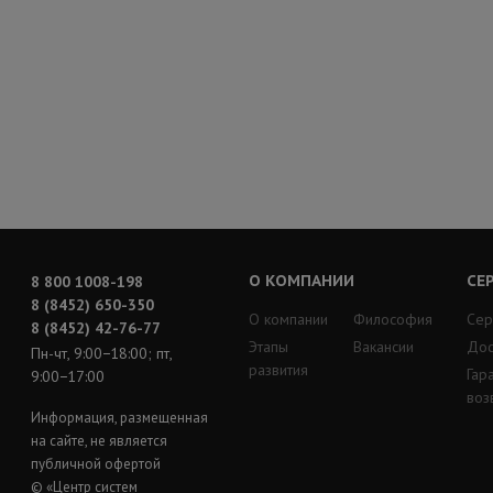
О КОМПАНИИ
СЕ
8 800 1008-198
8 (8452) 650-350
О компании
Философия
Сер
8 (8452) 42-76-77
Этапы
Вакансии
Дос
Пн-чт, 9:00−18:00; пт,
развития
Гар
9:00−17:00
воз
Информация, размещенная
на сайте, не является
публичной офертой
© «Центр систем