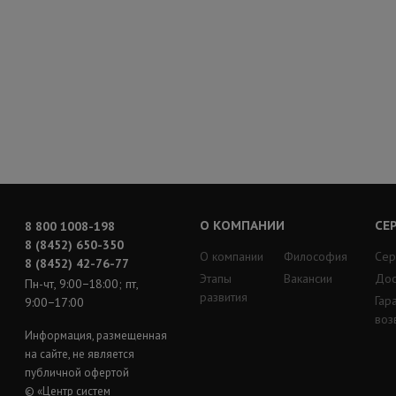
О КОМПАНИИ
СЕ
8 800 1008-198
8 (8452) 650-350
О компании
Философия
Сер
8 (8452) 42-76-77
Этапы
Вакансии
Дос
Пн-чт, 9:00−18:00; пт,
развития
Гар
9:00−17:00
воз
Информация, размещенная
на сайте, не является
публичной офертой
© «Центр систем