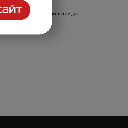
риложения MyAlarm;
операторов. Мобильное приложение для