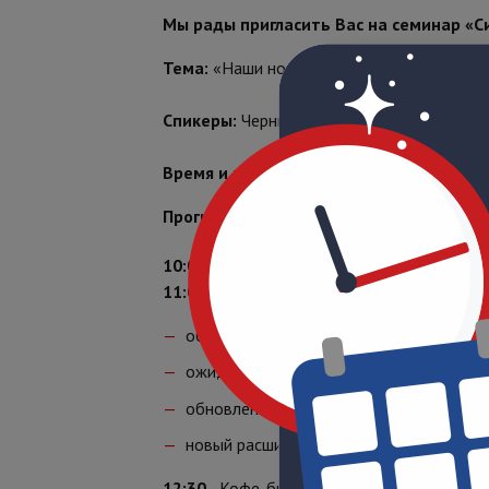
Мы рады пригласить Вас на семинар «С
Тема:
«Наши новые решения – Ваши новые
Спикеры:
Черных Дмитрий.
Время и место проведения:
18 апреля 10.
Программа семинара:
10:
00
- Анализ рынка услуг Охраны России
11:00
- Объектовое оборудование Си-Нор
обзор линейки контрольных панелей и 
ожидаемые новинки: новая линейка Но
обновленные панели Норд Mini и Норд A
новый расширитель РПШ-8М, новые кла
12:30
- Кофе-брейк;