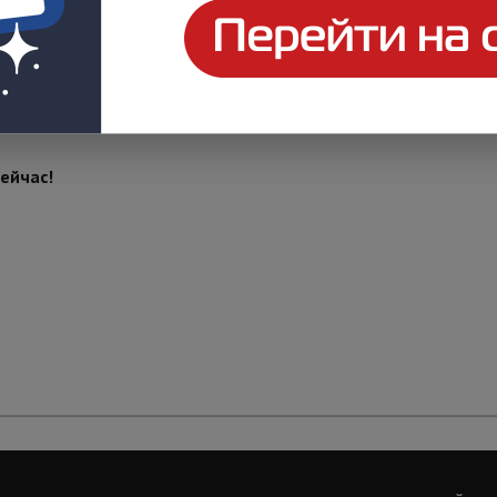
дприятия после обновлений Центра охраны до версии 5.6 и п
ЧОПов – «Обслуживание клиентов». Рабочий стол диспетчера, 
жения MyAlarm и сервиса «Обслуживание клиентов».
ейчас!