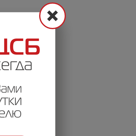
еля "Словакия"
состояния отрасли.