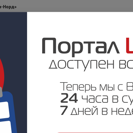
и-Норд»
 клиенты».
00 - 16.00 - г. Саратов, ул. Лермонтова, д.30. Конференц-зал от
 и стран СНГ. Результаты опроса охранных предприятий. Оценка 
д.
объектовых приборов;
рд GSM и Норд WRL;
ir;
виатуры К-12 и СН-К12.