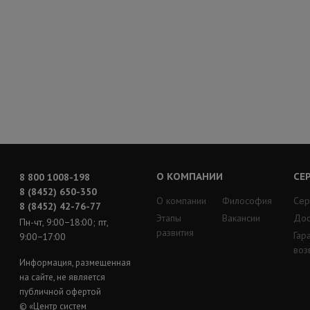
О КОМПАНИИ
СЕ
8 800 1008-198
8 (8452) 650-350
О компании
Философия
Сер
8 (8452) 42-76-77
Этапы
Вакансии
Дос
Пн-чт, 9:00−18:00; пт,
развития
Гар
9:00−17:00
воз
Информация, размещенная
на сайте, не является
публичной офертой
© «Центр систем