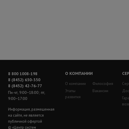
О КОМПАНИИ
СЕ
8 800 1008-198
8 (8452) 650-350
О компании
Философия
Сер
8 (8452) 42-76-77
Этапы
Вакансии
Дос
Пн-чт, 9:00−18:00; пт,
развития
Гар
9:00−17:00
воз
Информация, размещенная
на сайте, не является
публичной офертой
© «Центр систем