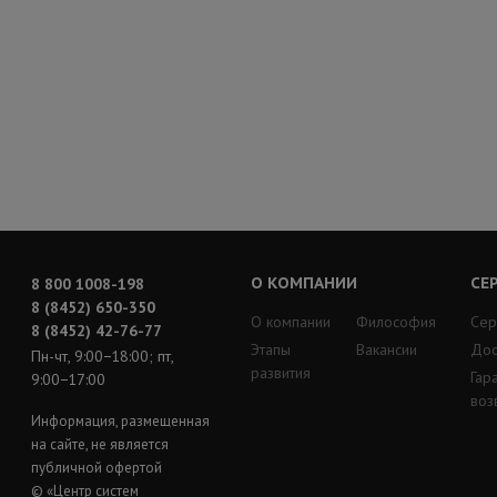
О КОМПАНИИ
СЕ
8 800 1008-198
8 (8452) 650-350
О компании
Философия
Сер
8 (8452) 42-76-77
Этапы
Вакансии
Дос
Пн-чт, 9:00−18:00; пт,
развития
Гар
9:00−17:00
воз
Информация, размещенная
на сайте, не является
публичной офертой
© «Центр систем