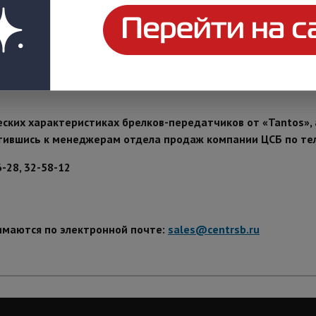
ны для дистанционного управления электрозамками, шлагбаума
еских характеристиках брелков-передатчиков от «Tantos»,
тившись к менеджерам отдела продаж компании ЦСБ по т
6-28, 32-58-12
имаются по электронной почте:
sales@centrsb.ru