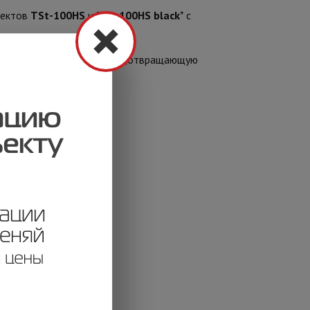
лектов
TSt-100HS
и
TSt-100HS black
* с
жную защитную крышку, предотвращающую