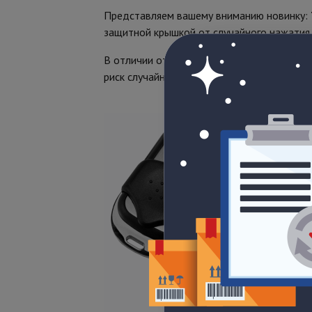
Представляем вашему вниманию новинку:
защитной крышкой от случайного нажатия.
В отличии от своего предшественника, м
риск случайного нажатия на кнопки управл