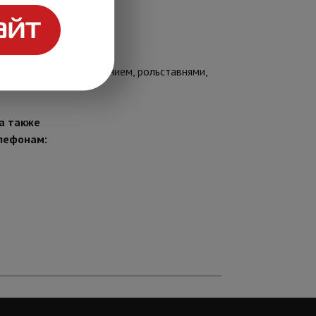
ми, воротами, освещением, рольставнями,
 а также
елефонам: