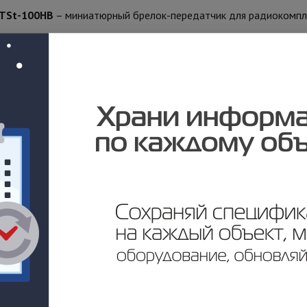
TSt-100HB
– миниатюрный брелок-передатчик для радиокомп
одели TSt-100HT, новинка имеет полезную особенность - сдви
ения.