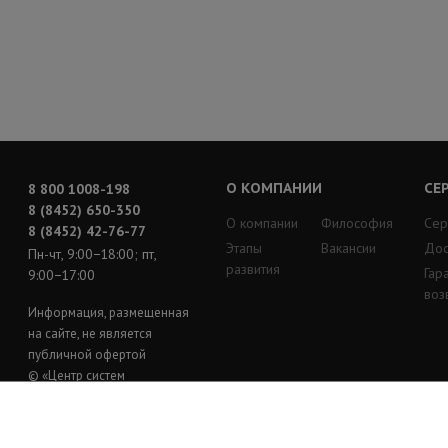
О КОМПАНИИ
СЕ
8 800 1008-198
8 (8452) 650-350
О компании
Философия
Сер
8 (8452) 42-76-77
Этапы
Вакансии
Дос
Пн-чт, 9:00−18:00; пт,
развития
Гар
9:00−17:00
воз
Информация, размещенная
на сайте, не является
публичной офертой
© «Центр систем
безопасности»
2011−2026
Политика
конфиденциальности