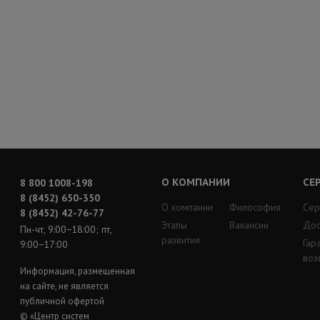
О КОМПАНИИ
СЕ
8 800 1008-198
8 (8452) 650-350
О компании
Философия
Сер
8 (8452) 42-76-77
Этапы
Вакансии
Дос
Пн-чт, 9:00−18:00; пт,
развития
Гар
9:00−17:00
воз
Информация, размещенная
на сайте, не является
публичной офертой
© «Центр систем