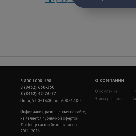
tonkij-shlejf-statistiki
О КОМПАНИИ
8 800 1008-198
8 (8452) 650-350
О компании
Ф
8 (8452) 42-76-77
Этапы развития
Ва
Пн-чт, 9:00−18:00; пт, 9:00−17:00
Информация, размещенная на сайте,
не является публичной офертой
© «Центр систем безопасности»
2011−2026