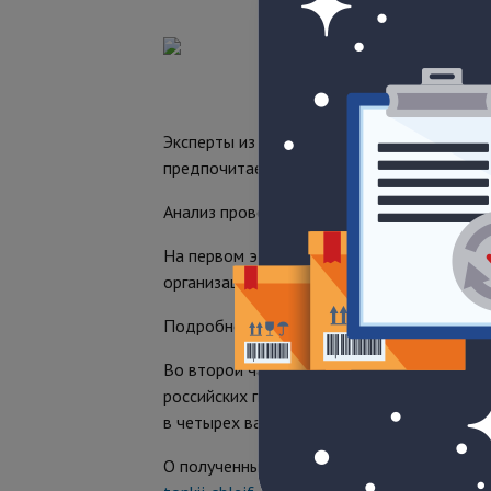
Эксперты из информационно-аналитическо
предпочитает проводные системы пожарно
Анализ проводился в два этапа.
На первом этапе на предмет предпочтен
организаций из 40 регионов России
Подробнее с ответами респондентов мож
Во второй части было проведено стоимос
российских производителей для трех типо
в четырех вариантах в зависимости от пр
О полученных данных и выводах стоимост