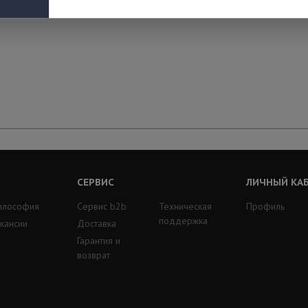
СЕРВИС
ЛИЧНЫЙ КА
илософия
Сервис b2b
Техническая
Профиль
поддержка
кансии
Доставка
Гарантия и
возврат