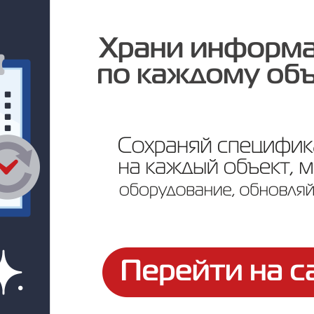
го журнала «RUБЕЖ» провели исследование противопожарных си
й сигнализации радиоканальным.
ий при выборе типа противопожарной системы было опрошено 
но ознакомиться здесь:
https://ru-bezh.ru/journal-37/36286-radi
тное сравнение радиоканальных, гибридных и проводных систе
в объектов – многоквартирного жилого комплекса, поликлиники 
едполагаемого срока службы элементов питания.
ного исследования читайте в статье журнала «RUБЕЖ» по ссыл