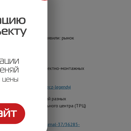
стем, в результате выявили: рынок
298 представителей проектно-монтажных
okanalnyie-sistemyi-konecz-legendyi
м пожарной сигнализаций разных
и торгово-развлекательного центра (ТРЦ)
ке:
https://ru-bezh.ru/journal-37/36285-