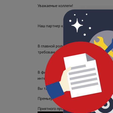
Уважаемые коллеги!
Наш партнер компания RUBEZH анонсирова
В главной роли - интерфейс R3-Link - о
требованиями СП 484.1311500.2020, вступ
В фильме подробно продемонстрированы о
интерфейса.
Вы также узнаете, какой интерфейс выбрат
Премьера фильма уже доступна на YouTu
Приятного просмотра!