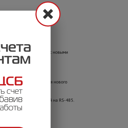
о?».
 в полном соответствии с новыми
 преимущества применения нового
ющий объект, выполненный на RS-485.