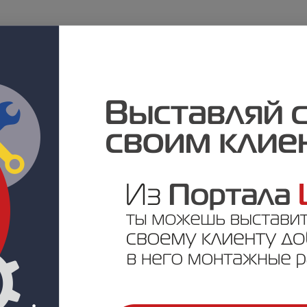
ла премьеру нового фильма из цикла «RUBEZH: как это сделан
бновление адресной системы противопожарной защиты RUBEZH R3
ивших в силу с 1 марта 2021 года.
собенности функционирования, технические характеристики и
ь на объекте - RS-485 или R3-Link и как дооснастить существу
be-канале RUBEZH