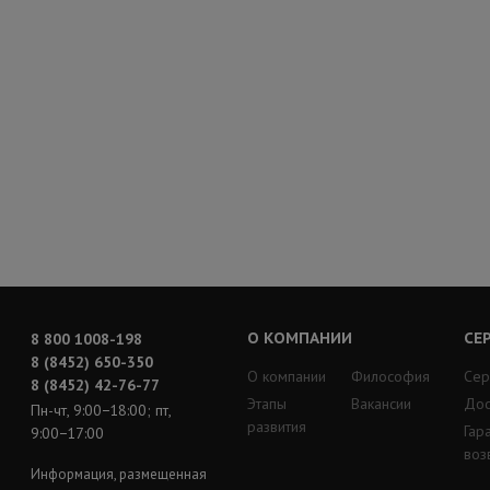
О КОМПАНИИ
СЕ
8 800 1008-198
8 (8452) 650-350
О компании
Философия
Сер
8 (8452) 42-76-77
Этапы
Вакансии
Дос
Пн-чт, 9:00−18:00; пт,
развития
Гар
9:00−17:00
воз
Информация, размещенная