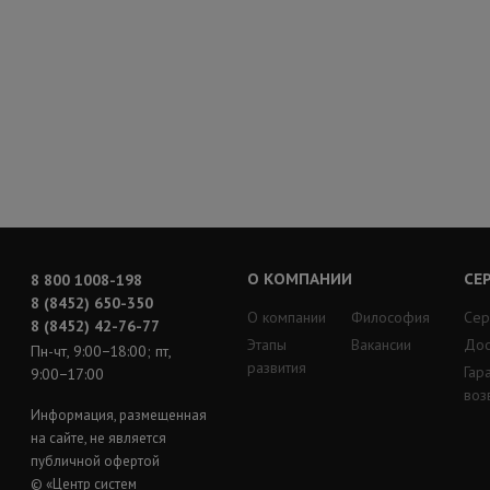
О КОМПАНИИ
СЕ
8 800 1008-198
8 (8452) 650-350
О компании
Философия
Сер
8 (8452) 42-76-77
Этапы
Вакансии
Дос
Пн-чт, 9:00−18:00; пт,
развития
Гар
9:00−17:00
воз
Информация, размещенная
на сайте, не является
публичной офертой
© «Центр систем