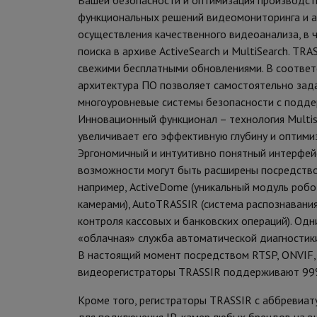
функциональных решений видеомониторинга и а
осуществления качественного видеоанализа, в 
поиска в архиве ActiveSearch и MultiSearch. T
свежими бесплатными обновлениями. В соответ
архитектура ПО позволяет самостоятельно зада
многоуровневые системы безопасности с поддер
Инновационный функционал – технология Multis
увеличивает его эффективную глубину и оптими
Эргономичный и интуитивно понятный интерфейс
возможности могут быть расширены посредств
например, ActiveDome (уникальный модуль роб
камерами), AutoTRASSIR (система распознавани
контроля кассовых и банковских операций). Од
«облачная» служба автоматической диагностик
В настоящий момент посредством RTSP, ONVIF,
видеорегистраторы TRASSIR поддерживают 99%
Кроме того, регистраторы TRASSIR с аббревиат
для подключения IP-камер любых брендов на в