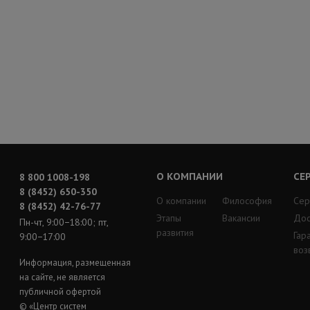
О КОМПАНИИ
СЕ
8 800 1008-198
8 (8452) 650-350
О компании
Философия
Сер
8 (8452) 42-76-77
Этапы
Вакансии
Дос
Пн-чт, 9:00−18:00; пт,
развития
Гар
9:00−17:00
воз
Информация, размещенная
на сайте, не является
публичной офертой
© «Центр систем