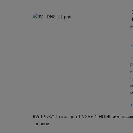
К
I
м
•
Н
р
в
ч
м
м
•
RVi-IPN8/1L оснащен 1 VGA и 1 HDMI видеовы
каналов.