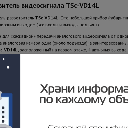
твитель видеосигнала TSс-VD14L
ель-разветвитель
TSс-VD14L
. Это небольшой прибор (габарит
квозным выходом (все входы и выходы под винт).
 для «каскадной» передачи аналогового видеосигнала от одног
а аналоговая камера одна (около подъезда), а заинтересованны
с-VD14L
, расположенный на первом этаже, 4 активных выход
TSс-VD14L
следующего этажа.