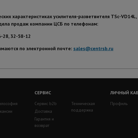
еских характеристиках усилителя-разветвителя TSс-VD14L,
дела продаж компании ЦСБ по телефонам:
6-28, 32-58-12
имаются по электронной почте:
sales@centrsb.ru
СЕРВИС
ЛИЧНЫЙ КА
илософия
Сервис b2b
Техническая
Профиль
поддержка
кансии
Доставка
Гарантия и
возврат