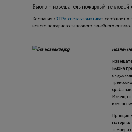
Вьюна – извещатель пожарный тепловой
Компания «
ЭТРА-спецавтоматика
» сообщает о 
нового пожарного теплового линейного оптико
Назначени
Извещате
Вьюна пр
окружающ
тревожно
срабатыва
Извещате
изменени
Принцип 
материал
температ