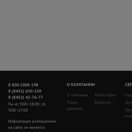
О КОМПАНИИ
СЕ
8 800 1008-198
8 (8452) 650-350
О компании
Философия
Сер
8 (8452) 42-76-77
Этапы
Вакансии
Дос
Пн-чт, 9:00−18:00; пт,
развития
Гар
9:00−17:00
воз
Информация, размещенная
на сайте, не является