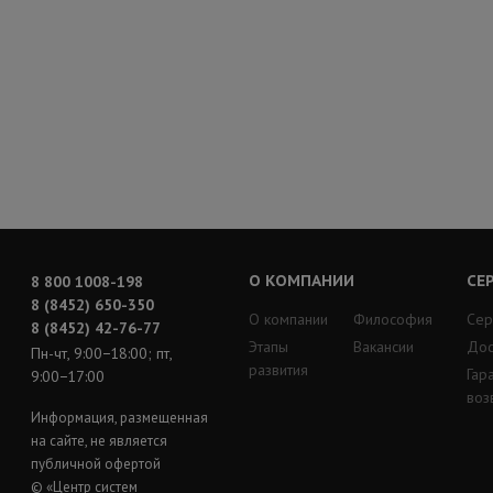
О КОМПАНИИ
СЕ
8 800 1008-198
8 (8452) 650-350
О компании
Философия
Сер
8 (8452) 42-76-77
Этапы
Вакансии
Дос
Пн-чт, 9:00−18:00; пт,
развития
Гар
9:00−17:00
воз
Информация, размещенная
на сайте, не является
публичной офертой
© «Центр систем