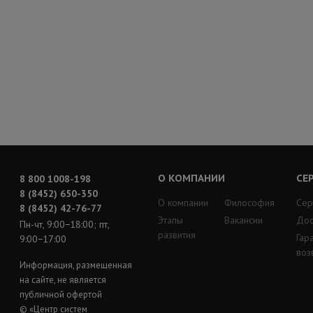
О КОМПАНИИ
СЕ
8 800 1008-198
8 (8452) 650-350
О компании
Философия
Сер
8 (8452) 42-76-77
Этапы
Вакансии
Дос
Пн-чт, 9:00−18:00; пт,
развития
Гар
9:00−17:00
воз
Информация, размещенная
на сайте, не является
публичной офертой
© «Центр систем