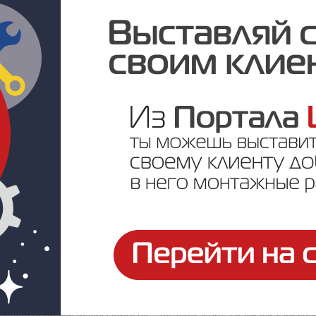
видеорегистраторов
TANTOS TSr-NV0812 Light / TSr-NV2421 Li
егистраторам 16 IP-видеокамер
TSi-Ple4FP (3.6)
или
TSi-Ple4VP
выбрать новый режим работы – подключение 16 камер с разреш