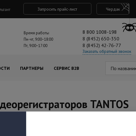
Запросить прайс-лист
Чердак
льтант
8 800 1008-198
Время работы
8 (8452) 650-350
Пн-чт, 9:00−18:00
8 (8452) 42-76-77
Пт, 9:00−17:00
Заказать обратный звонок
По названи
ОСТИ
ПАРТНЕРЫ
СЕРВИС B2B
идеорегистраторов TANTOS