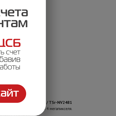
ght / TSr-NV2442 Light / TSr-NV2481
 (2.8-12)
при разрешении 4 мегапикселя.
ением 4 мегапикселя.