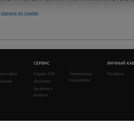
о
скачать по ссылке
.
СЕРВИС
ЛИЧНЫЙ КА
илософия
Сервис b2b
Техническая
Профиль
поддержка
кансии
Доставка
Гарантия и
возврат