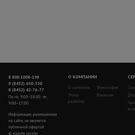
О КОМПАНИИ
СЕ
8 800 1008-198
8 (8452) 650-350
О компании
Философия
Сер
8 (8452) 42-76-77
Этапы
Вакансии
Дос
Пн-чт, 9:00−18:00; пт,
развития
Гар
9:00−17:00
воз
Информация, размещенная
на сайте, не является
публичной офертой
© «Центр систем