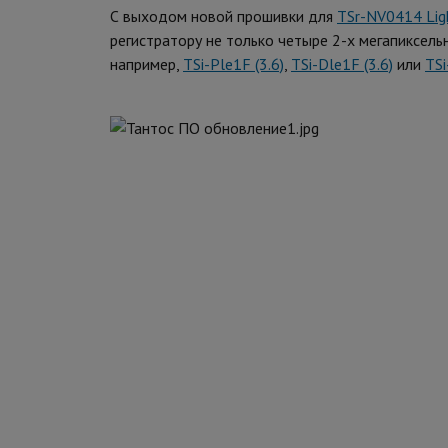
С выходом новой прошивки для
TSr-NV0414 Lig
регистратору не только четыре 2-х мегапиксель
например,
TSi-Ple1F (3.6)
,
TSi-Dle1F (3.6)
или
TSi