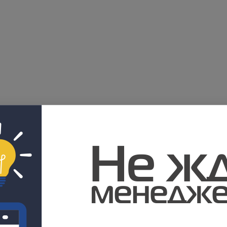
 без мертвых зон
ы работы
горитмов срабатывания
а воздействия окружающей среды
сельная видеокамера
остью питания по PoE+
с