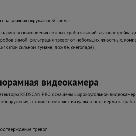
из-за влияния окружающей среды
ть риск возникновения ложных срабатываний: автонастройка д
гробов зимой, фильтрация тревог от небольших животных, комп
ях (при сильном тумане, дожде, снегопаде).
норамная видеокамера
етекторы REDSCAN PRO оснащены широкоугольной видеокамерой
обнаружения, а также позволяет визуально подтвердить сраба
подтверждение тревог