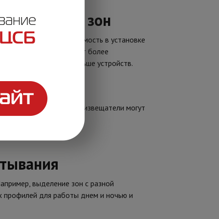
ез мертвых зон
оны, отпадает необходимость в установке
а рабочей зоны позволяют более
итории потребуется меньше устройств.
юбом из этих положений извещатели могут
атывания
апример, выделение зон с разной
х профилей для работы днем и ночью и