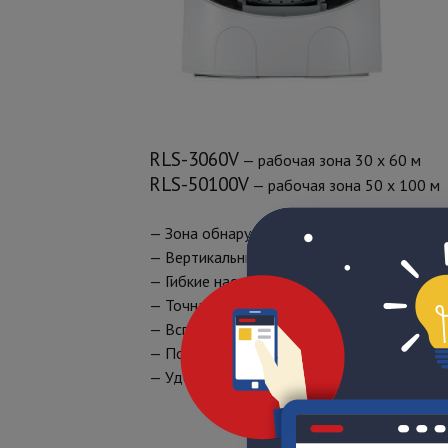
RLS-3060V
— рабочая зона 30 х 60 м
RLS-50100V
— рабочая зона 50 х 100 м
— Зона обнаружения прямоугольной формы
— Вертикальный и горизонтальный режим
— Гибкие настройки рабочей области и ал
— Точная работа без ложных тревог из-з
— Вспомогательная панорамная 2-мегапик
— Подключение к сети Ethenet с возможн
— Удобная настройка через веб-интерфей