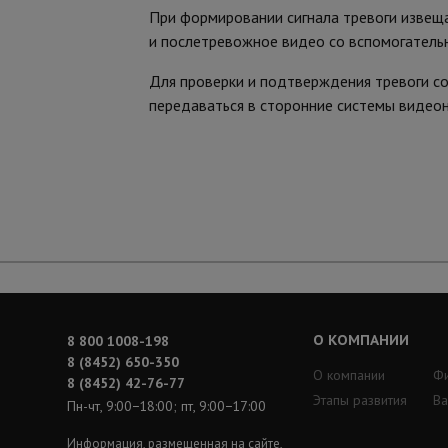
При формировании сигнала тревоги извеща
и послетревожное видео со вспомогательн
Для проверки и подтверждения тревоги со
передаваться в сторонние системы видео
О КОМПАНИИ
8 800 1008-198
8 (8452) 650-350
О компании
Ф
8 (8452) 42-76-77
Этапы развития
Ва
Пн-чт, 9:00−18:00; пт, 9:00−17:00
Информация, размещенная на сайте,