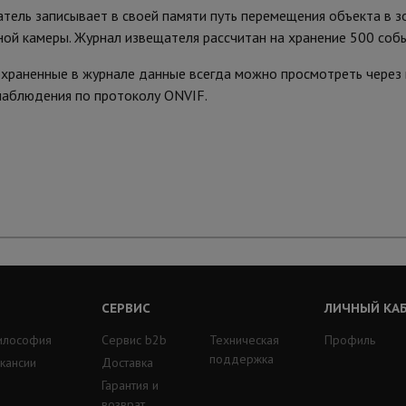
тель записывает в своей памяти путь перемещения объекта в з
ой камеры. Журнал извещателя рассчитан на хранение 500 соб
храненные в журнале данные всегда можно просмотреть через 
наблюдения по протоколу ONVIF.
СЕРВИС
ЛИЧНЫЙ КА
илософия
Сервис b2b
Техническая
Профиль
поддержка
кансии
Доставка
Гарантия и
возврат