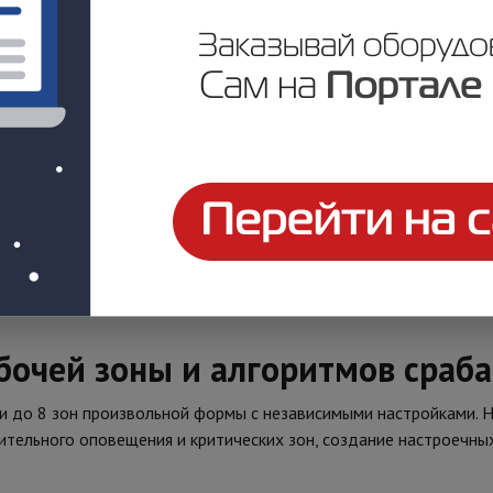
ужения прямоугольной формы б
асти обнаружения, в которой полностью отсутствуют мертвые з
ым перекрытием их рабочих зон. Увеличенная дальность и форм
защиты больших пространств: для охвата одной и той же терр
нтаж на вертикальную или горизонтальную поверхность — в л
у либо горизонтальную плоскость.
абочей зоны и алгоритмов сраб
 до 8 зон произвольной формы с независимыми настройками. Н
ительного оповещения и критических зон, создание настроечны