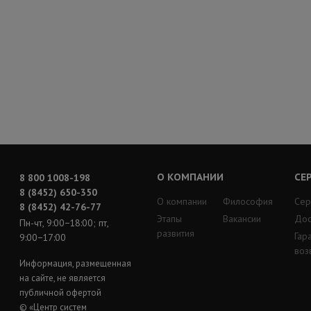
О КОМПАНИИ
СЕ
8 800 1008-198
8 (8452) 650-350
О компании
Философия
Сер
8 (8452) 42-76-77
Этапы
Вакансии
Дос
Пн-чт, 9:00−18:00; пт,
развития
Гар
9:00−17:00
воз
Информация, размещенная
на сайте, не является
публичной офертой
© «Центр систем