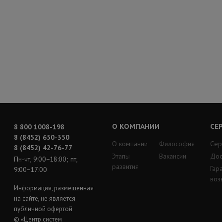
О КОМПАНИИ
СЕ
8 800 1008-198
8 (8452) 650-350
О компании
Философия
Сер
8 (8452) 42-76-77
Этапы
Вакансии
Дос
Пн-чт, 9:00−18:00; пт,
развития
Гар
9:00−17:00
воз
Информация, размещенная
на сайте, не является
публичной офертой
© «Центр систем