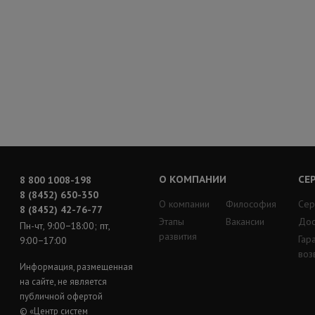
О КОМПАНИИ
СЕ
8 800 1008-198
8 (8452) 650-350
О компании
Философия
Сер
8 (8452) 42-76-77
Этапы
Вакансии
Дос
Пн-чт, 9:00−18:00; пт,
развития
Гар
9:00−17:00
воз
Информация, размещенная
на сайте, не является
публичной офертой
© «Центр систем