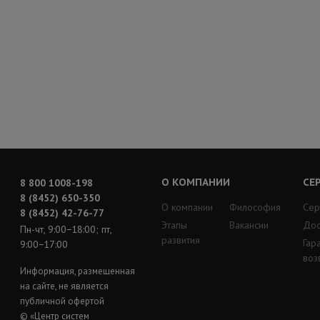
О КОМПАНИИ
СЕ
8 800 1008-198
8 (8452) 650-350
О компании
Философия
Сер
8 (8452) 42-76-77
Этапы
Вакансии
Дос
Пн-чт, 9:00−18:00; пт,
развития
Гар
9:00−17:00
воз
Информация, размещенная
на сайте, не является
публичной офертой
© «Центр систем