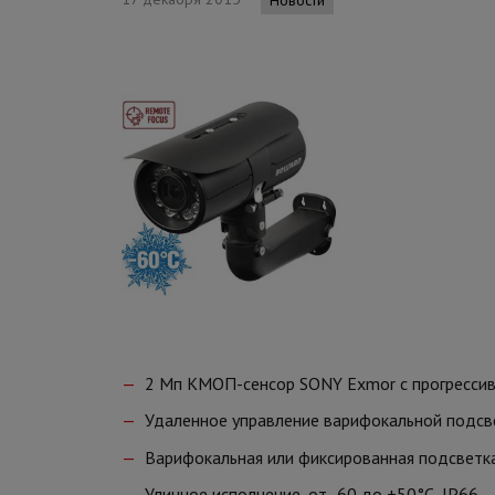
2 Мп КМОП-сенсор SONY Exmor с прогресси
Удаленное управление варифокальной подсв
Варифокальная или фиксированная подсветка
Уличное исполнение, от -60 до +50°C, IP66