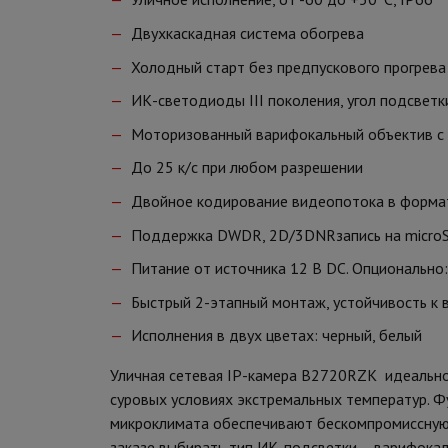
Двухкаскадная система обогрева
Холодный старт без предпускового прогрева
ИК-светодиоды III поколения, угол подсветк
Моторизованный варифокальный объектив с
До 25 к/с при любом разрешении
Двойное кодирование видеопотока в формата
Поддержка DWDR, 2D/3DNRзапись на micro
Питание от источника 12 В DC. Опционально: 
Быстрый 2-этапный монтаж, устойчивость к 
Исполнения в двух цветах: черный, белый
Уличная сетевая IP-камера B2720RZK идеально
суровых условиях экстремальных температур. Ф
микроклимата обеспечивают бескомпромиссную
заказе выбирать тип ИК-подсветки – варифока