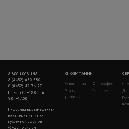
О КОМПАНИИ
СЕ
8 800 1008-198
8 (8452) 650-350
О компании
Философия
Сер
8 (8452) 42-76-77
Этапы
Вакансии
Дос
Пн-чт, 9:00−18:00; пт,
развития
Гар
9:00−17:00
воз
Информация, размещенная
на сайте, не является
публичной офертой
© «Центр систем