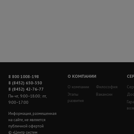
О КОМПАНИИ
СЕ
8 800 1008-198
8 (8452) 650-350
О компании
Философия
Сер
8 (8452) 42-76-77
Этапы
Вакансии
Дос
Пн-чт, 9:00−18:00; пт,
развития
Гар
9:00−17:00
воз
Информация, размещенная
на сайте, не является
публичной офертой
© «Центр систем