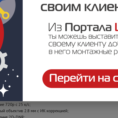
я матрица
1.3 Mpix
CMOS 1/4";
ть: 0.01 люкс (цвет), 0.001 (ЧБ);
К-фильтр;
 720p с 25 к/с;
ый объектив 2.8 мм;
C 250 мА (ИК вкл.).
:
видеокамера;
ая матрица
1.3 Mpix
CMOS 1/4";
сть: 0.01 Люкс (0 Люкс ИК вкл.);
 20 метров, механический ИК фильтр;
е 720p с 25 к/с;
ый объектив 2.8 мм с ИК коррекцией;
ение 2D-DNR;