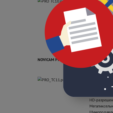
Прогрессивна
Чувствительнос
Оптический И
HD-разрешение
Мегапиксельн
Питание 12V D
NOVICAM PR
O TC11
Особенности
Тип: HD-TVI 
Прогрессивн
Чувствительно
ИК подсветка
HD-разрешени
Мегапиксельн
Шумоподавл