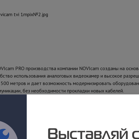
cam PRO производства компании NOVIcam созданы на основе 
добство использования аналоговых видеокамер и высокое разре
о 500 метров и дает возможность модернизировать оборудовани
муникации, без необходимости прокладки новых кабелей.
позволяет регулировать направление обзора на 360 градусов 
:
видеокамера;