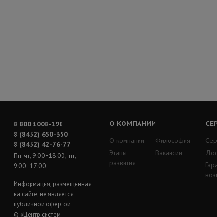
О КОМПАНИИ
СЕ
8 800 1008-198
8 (8452) 650-350
О компании
Философия
Сер
8 (8452) 42-76-77
Этапы
Вакансии
Дос
Пн-чт, 9:00−18:00; пт,
развития
Гар
9:00−17:00
воз
Информация, размещенная
на сайте, не является
публичной офертой
© «Центр систем