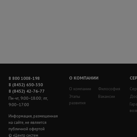
О КОМПАНИИ
СЕ
8 800 1008-198
8 (8452) 650-350
О компании
Философия
Сер
8 (8452) 42-76-77
Этапы
Вакансии
Дос
Пн-чт, 9:00−18:00; пт,
развития
Гар
9:00−17:00
воз
Информация, размещенная
на сайте, не является
публичной офертой
© «Центр систем