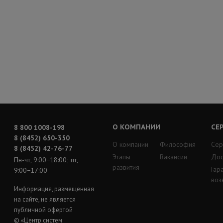
О КОМПАНИИ
СЕ
8 800 1008-198
8 (8452) 650-350
О компании
Философия
Сер
8 (8452) 42-76-77
Этапы
Вакансии
Дос
Пн-чт, 9:00−18:00; пт,
развития
Гар
9:00−17:00
воз
Информация, размещенная
на сайте, не является
публичной офертой
© «Центр систем