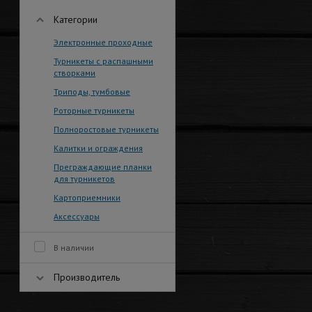
Категории
Электронные проходные
Турникеты с распашными
створками
Триподы, тумбовые
Роторные турникеты
Полноростовые турникеты
Калитки и ограждения
Преграждающие планки
для турникетов
Картоприемники
Аксессуары
В наличии
Производитель