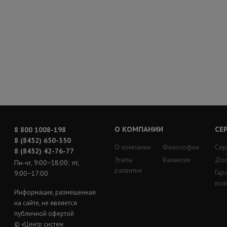
О КОМПАНИИ
СЕ
8 800 1008-198
8 (8452) 650-350
О компании
Философия
Сер
8 (8452) 42-76-77
Этапы
Вакансии
Дос
Пн-чт, 9:00−18:00; пт,
развития
Гар
9:00−17:00
воз
Информация, размещенная
на сайте, не является
публичной офертой
© «Центр систем