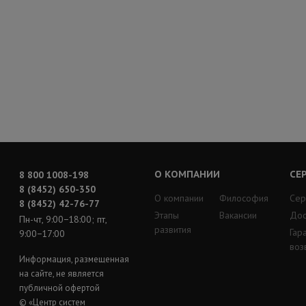
О КОМПАНИИ
СЕ
8 800 1008-198
8 (8452) 650-350
О компании
Философия
Сер
8 (8452) 42-76-77
Этапы
Вакансии
Дос
Пн-чт, 9:00−18:00; пт,
развития
Гар
9:00−17:00
воз
Информация, размещенная
на сайте, не является
публичной офертой
© «Центр систем