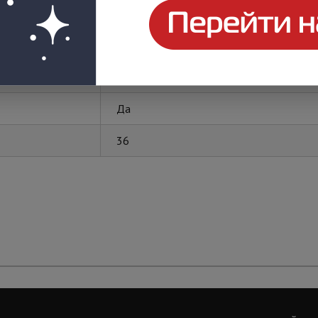
REXANT
Да
Да
36