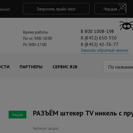
Запросить прайс-лист
Чердак
льтант
8 800 1008-198
Время работы
8 (8452) 650-350
Пн-чт, 9:00−18:00
8 (8452) 42-76-77
Пт, 9:00−17:00
Заказать обратный звонок
По названи
ОСТИ
ПАРТНЕРЫ
СЕРВИС B2B
РАЗЪЁМ штекер TV никель c п
Акция
Артикул: акция