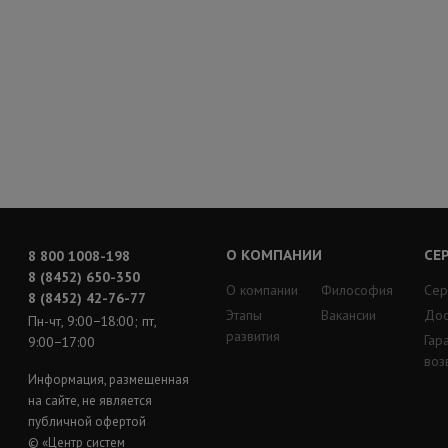
О КОМПАНИИ
СЕ
8 800 1008-198
8 (8452) 650-350
О компании
Философия
Сер
8 (8452) 42-76-77
Этапы
Вакансии
Дос
Пн-чт, 9:00−18:00; пт,
развития
Гар
9:00−17:00
воз
Информация, размещенная
на сайте, не является
публичной офертой
© «Центр систем