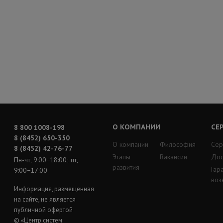
О КОМПАНИИ
СЕ
8 800 1008-198
8 (8452) 650-350
О компании
Философия
Сер
8 (8452) 42-76-77
Этапы
Вакансии
Дос
Пн-чт, 9:00−18:00; пт,
развития
Гар
9:00−17:00
воз
Информация, размещенная
на сайте, не является
публичной офертой
© «Центр систем