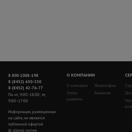
О КОМПАНИИ
СЕ
8 800 1008-198
8 (8452) 650-350
О компании
Философия
Сер
8 (8452) 42-76-77
Этапы
Вакансии
Дос
Пн-чт, 9:00−18:00; пт,
развития
Гар
9:00−17:00
воз
Информация, размещенная
на сайте, не является
публичной офертой
© «Центр систем