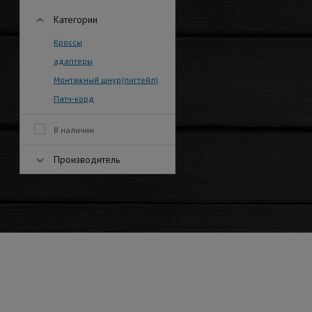
Категории
Кроссы
адаптеры
Монтажный шнур(пигтейл)
Патч-корд
В наличии
Производитель