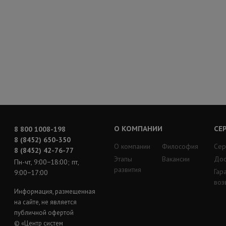
О КОМПАНИИ
СЕ
8 800 1008-198
8 (8452) 650-350
О компании
Философия
Сер
8 (8452) 42-76-77
Этапы
Вакансии
Дос
Пн-чт, 9:00−18:00; пт,
развития
Гар
9:00−17:00
воз
Информация, размещенная
на сайте, не является
публичной офертой
© «Центр систем