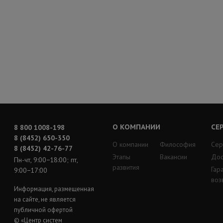
О КОМПАНИИ
СЕ
8 800 1008-198
8 (8452) 650-350
О компании
Философия
Сер
8 (8452) 42-76-77
Этапы
Вакансии
Дос
Пн-чт, 9:00−18:00; пт,
развития
Гар
9:00−17:00
воз
Информация, размещенная
на сайте, не является
публичной офертой
© «Центр систем