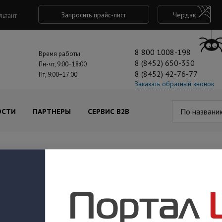
Запросить прайс-лист
Чердак
льтант
8 800 1008-198
Время работы
8 (8452) 650-350
Пн-чт, 9:00−18:00
8 (8452) 42-76-77
Пт, 9:00−17:00
Заказать обратный звонок
По названи
ОСТИ
ПАРТНЕРЫ
СЕРВИС B2B