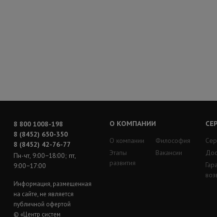
О КОМПАНИИ
СЕ
8 800 1008-198
8 (8452) 650-350
О компании
Философия
Сер
8 (8452) 42-76-77
Этапы
Вакансии
Дос
Пн-чт, 9:00−18:00; пт,
развития
Гар
9:00−17:00
воз
Информация, размещенная
на сайте, не является
публичной офертой
© «Центр систем