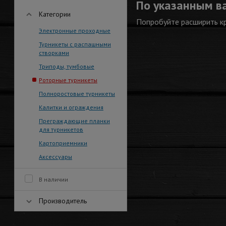
По указанным в
Категории
Попробуйте расширить к
Электронные проходные
Турникеты с распашными
створками
Триподы, тумбовые
Роторные турникеты
Полноростовые турникеты
Калитки и ограждения
Преграждающие планки
для турникетов
Картоприемники
Аксессуары
В наличии
Производитель