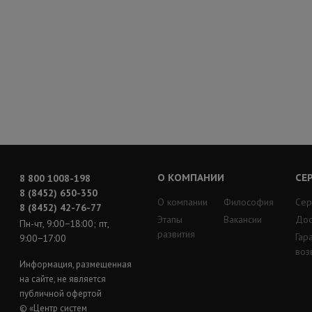
О КОМПАНИИ
СЕ
8 800 1008-198
8 (8452) 650-350
О компании
Философия
Сер
8 (8452) 42-76-77
Этапы
Вакансии
Дос
Пн-чт, 9:00−18:00; пт,
развития
Гар
9:00−17:00
воз
Информация, размещенная
на сайте, не является
публичной офертой
© «Центр систем