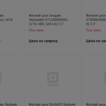
ate
Жесткий диск Seagate
Жесткий диск
xos 16Tb
SkyHawkAI ST12000VE001,
ST8000VX009
12ТБ, HDD, SATA III, 3.5"
III, 3.5"
Под заказ
Под заказ
у
Цена по запросу
Цена по за
ate Skyhawk
Жесткий диск SEAGATE Skyhawk
Жесткий диск