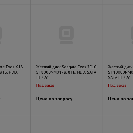
ate Exos X18
Жесткий диск Seagate Exos 7E10
Жесткий диск
8ТБ, HDD,
ST8000NM017B, 8ТБ, HDD, SATA
ST10000NM01
III, 3.5"
SATA III, 3.5"
Под заказ
Под заказ
у
Цена по запросу
Цена по за