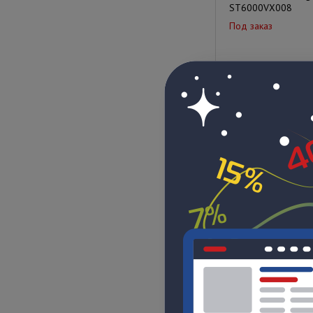
ST6000VX008
Под заказ
Цена по запрос
Жесткий диск SEAG
ST3000VX010, 3Тб,
III, 3.5"
Под заказ