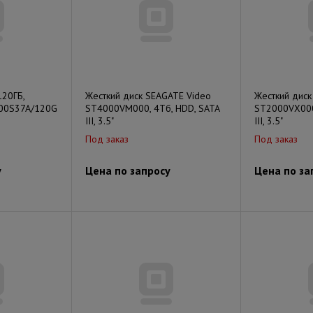
120ГБ,
Жесткий диск SEAGATE Video
Жесткий дис
300S37A/120G
ST4000VM000, 4Тб, HDD, SATA
ST2000VX000
III, 3.5"
III, 3.5"
Под заказ
Под заказ
у
Цена по запросу
Цена по за