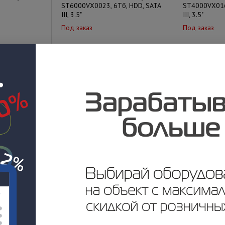
ST6000VX0023, 6Тб, HDD, SATA
ST4000VX016
III, 3.5"
III, 3.5"
Под заказ
Под заказ
у
Цена по запросу
Цена по за
ATE Skyhawk
Жесткий диск SEAGATE Skyhawk
Жесткий диск
 HDD, SATA
ST3000VX009
ST2000VX017,
III, 3.5"
Под заказ
Под заказ