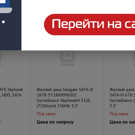
у
Цена по запросу
Цена по за
ATE Skyhawk
Жесткий диск Seagate SATA-III
Жесткий диск 
 HDD, SATA
18TB ST18000VE002
SATA-III 6T
Surveillance SkyHawkAI 512E
Surveillance
(7200rpm) 256Mb 3.5"
3.5"
Под заказ
Под заказ
у
Цена по запросу
Цена по за