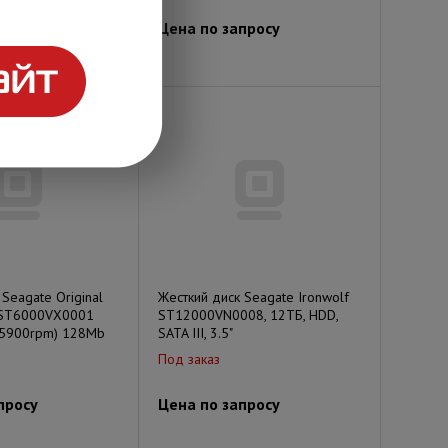
просу
Цена по запросу
Seagate Original
Жесткий диск Seagate Ironwolf
b ST6000VX0001
ST12000VN0008, 12ТБ, HDD,
 (5900rpm) 128Mb
SATA III, 3.5"
Под заказ
просу
Цена по запросу