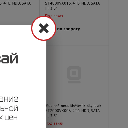
, 4ТБ, HDD, SATA
ST4000VX015, 4ТБ, HDD, SATA
III, 3.5"
Под заказ
просу
Цена по запросу
 Seagate Skyhawk
Жесткий диск SEAGATE Skyhawk
 2ТБ, HDD, SATA
ST2000VX008, 2Тб, HDD, SATA
III, 3.5"
Под заказ