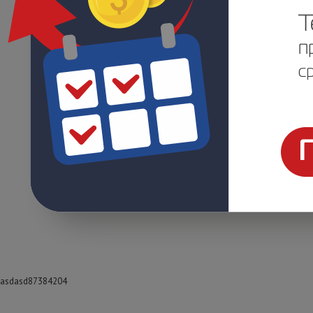
asdasd87384204