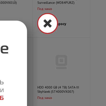
8000VX010)
Surveillance (WD84PURZ)
Под заказ
просу
Цена по запросу
A 6Gb / s Seagate
HDD 4000 GB (4 TB) SATA-III
 < ST4000VX000 >
SkyHawk (ST4000VX007)
m 64Mb
Под заказ