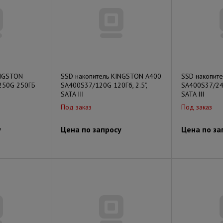
INGSTON
SSD накопитель KINGSTON A400
SSD накопит
250G 250ГБ
SA400S37/120G 120Гб, 2.5",
SA400S37/240
SATA III
SATA III
Под заказ
Под заказ
у
Цена по запросу
Цена по за