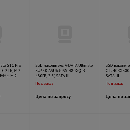
ata S11 Pro
SSD накопитель A-DATA Ultimate
SSD накопит
C 2ТБ, M.2
SU630 ASU630SS-480GQ-R
CT240BX500SS
 NVMe, M.2
480ГБ, 2.5", SATA III
SATA III
Под заказ
Под заказ
у
Цена по запросу
Цена по за