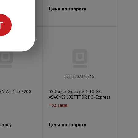
просу
Цена по запросу
asdasd32372856
 SATA3 3Tb 7200
SSD диск Gigabyte 1 Тб GP-
ASACNE2100TTTDR PCI-Express
Под заказ
просу
Цена по запросу