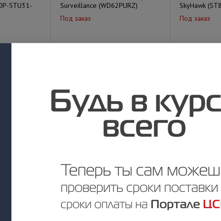
0P-5TU31-
Surveillance (WD62PURZ)
SkyHawk (ST
Под заказ
Под заказ
у
Цена по запросу
Цена по за
BRVX-1NS
HDD 4 Tb SAT
Surveillance
Под заказ
3.5" 5900rp
Под заказ