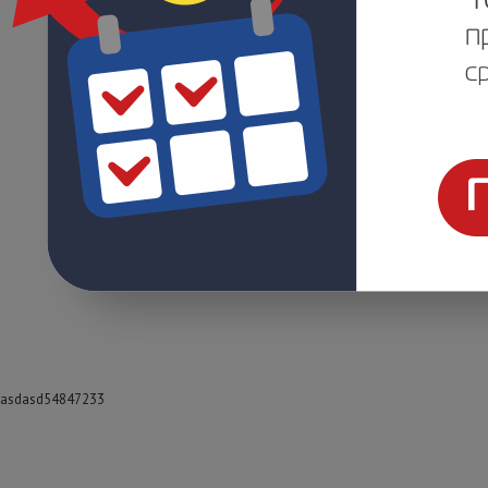
asdasd54847233